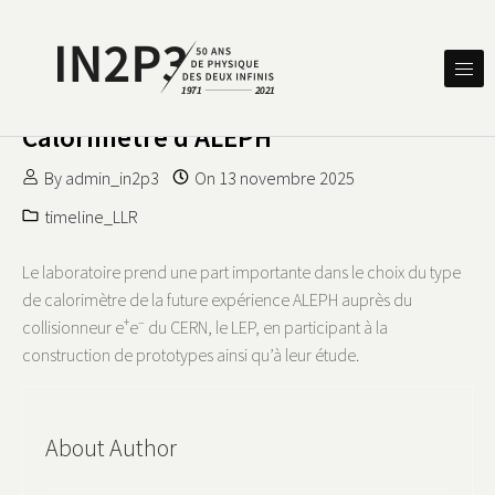
Skip to content
DES DEUX INFINIS
IN2P3 50 ANS DE PHYSIQUE
Calorimètre d’ALEPH
By
admin_in2p3
On
13 novembre 2025
timeline_LLR
Le laboratoire prend une part importante dans le choix du type
de calorimètre de la future expérience ALEPH auprès du
+
–
collisionneur e
e
du CERN, le LEP, en participant à la
construction de prototypes ainsi qu’à leur étude.
About Author