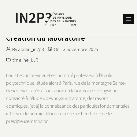
Skip to content
DES DEUX INFINIS
IN2P3 50 ANS DE PHYSIQUE
Création du laboratoire
By
admin_in2p3
On
13 novembre 2025
timeline_LLR
Louis Leprince-Ringuet est nommé professeur à l’École
polytechnique, située alors à Paris, rue de la montagne Sainte-
Geneviève. Il crée à l’occasion un laboratoire de physique
consacré à l’étude « des noyaux d’atome, des rayons
cosmiques, [et à] la connaissance des particules fondamentales
». Ce sera le premier laboratoire de recherche de cette
prestigieuse institution.