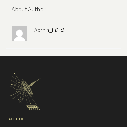
About Author
Admin_in2p3
ACCUEIL