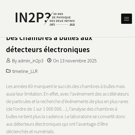
Skip to content
DES DEUX INFINIS
IN2P3 50 ANS DE PHYSIQUE
Des chambres à bulles aux
détecteurs électroniques
By
admin_in2p3
On
13 novembre 2025
timeline_LLR
Les années 60 marquent le succès des chambres à bulles mais
aussi leur limitation. En effet, avec l’avènement des accélérateurs
de particules et la recherche d’évènements de plus en plus rares
(de l’ordre de 1 sur 1 000 000…), l’analyse des chambres à
bulles ne tient plus la cadence. Le laboratoire se convertit donc
aux détecteurs électroniques qui ont l’avantage d’être
déclenchés et numérisés.