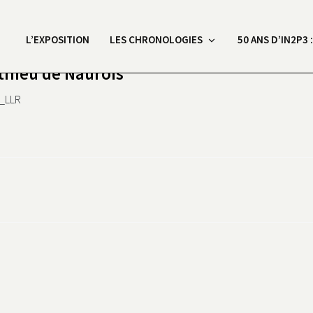
L’EXPOSITION
LES CHRONOLOGIES
50 ANS D’IN2P3 
thieu de Naurois
e_LLR