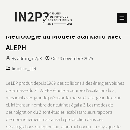
Skip to content
DES DEUX INFINIS
IN2P3 50 ANS DE PHYSIQUE
Métrologie du Modèle Standard avec
ALEPH
By
admin_in2p3
On
13 novembre 2025
timeline_LLR
Le LEP produit depuis 1989 des collisions à des énergies voisines
0
de la masse du Z
. ALEPH étudie la courbe d’excitation du Z,
mesurant avec grande précision la masse et la largeur de celui-
ci, inférant un nombre de neutrinos égal à 3. Les modes de
désintégration du Z sont étudiés, établissant leurs rapports
d’embranchement mais aussi la production dans ces
désintégrations du lepton tau, alors mal connu. La physique de