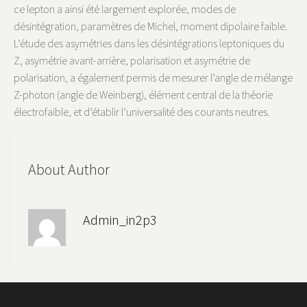
ce lepton a ainsi été largement explorée, modes de
désintégration, paramètres de Michel, moment dipolaire faible.
L’étude des asymétries dans les désintégrations leptoniques du
Z, asymétrie avant-arrière, polarisation et asymétrie de
polarisation, a également permis de mesurer l’angle de mélange
Z-photon (angle de Weinberg), élément central de la théorie
électrofaible, et d’établir l’universalité des courants neutres.
About Author
Admin_in2p3