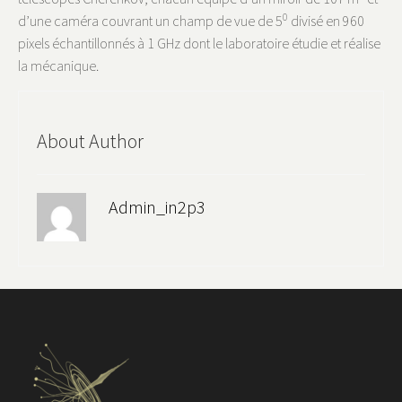
0
d’une caméra couvrant un champ de vue de 5
divisé en 960
pixels échantillonnés à 1 GHz dont le laboratoire étudie et réalise
la mécanique.
About Author
Admin_in2p3