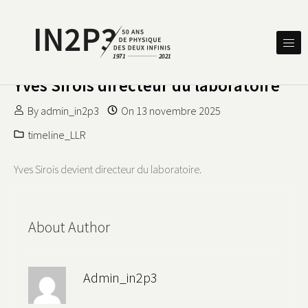
Skip to content
DES DEUX INFINIS
IN2P3 50 ANS DE PHYSIQUE
Yves Sirois directeur du laboratoire
By
admin_in2p3
On
13 novembre 2025
timeline_LLR
Yves Sirois devient directeur du laboratoire.
About Author
Admin_in2p3