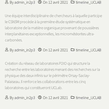
By
admin_in2p3
On
12 avril 2021
timeline_IJCLAB
Une équipe interdisciplinaire de chercheurs à laquelle participe
le CSNSM procède à la première étude systématique en
laboratoire de la matière organique provenant de poussières
interplanétaires exceptionnelles, les micrométéorites ultra-
carbonées.
By
admin_in2p3
On
12 avril 2021
timeline_IJCLAB
Création du réseau de laboratoires P2IO qui structure la
recherche entre les laboratoires menant des recherches sur la
physique des deux infinis sur le périmètre Orsay-Saclay-
Palaiseau. Il renforce les collaborations entre les cinq
laboratoires qui constitueront IJCLab.
By
admin_in2p3
On
12 avril 2021
timeline_IJCLAB