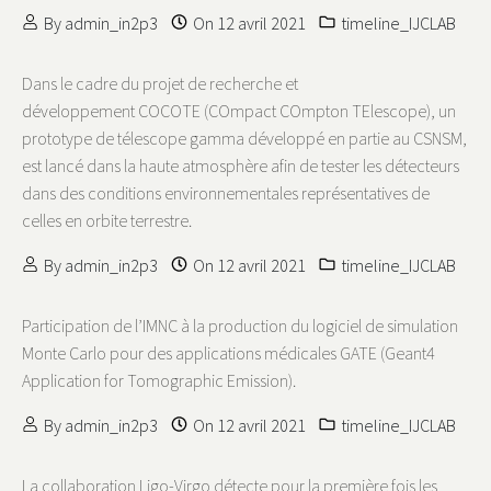
By
admin_in2p3
On
12 avril 2021
timeline_IJCLAB
Dans le cadre du projet de recherche et
développement COCOTE (COmpact COmpton TElescope), un
prototype de télescope gamma développé en partie au CSNSM,
est lancé dans la haute atmosphère afin de tester les détecteurs
dans des conditions environnementales représentatives de
celles en orbite terrestre.
By
admin_in2p3
On
12 avril 2021
timeline_IJCLAB
Participation de l’IMNC à la production du logiciel de simulation
Monte Carlo pour des applications médicales GATE (Geant4
Application for Tomographic Emission).
By
admin_in2p3
On
12 avril 2021
timeline_IJCLAB
La collaboration Ligo-Virgo détecte pour la première fois les