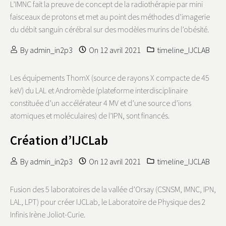
L’IMNC fait la preuve de concept de la radiothérapie par mini
faisceaux de protons et met au point des méthodes d’imagerie
du débit sanguin cérébral sur des modèles murins de l’obésité.
By
admin_in2p3
On
12 avril 2021
timeline_IJCLAB
Les équipements ThomX (source de rayons X compacte de 45
keV) du LAL et Andromède (plateforme interdisciplinaire
constituée d’un accélérateur 4 MV et d’une source d’ions
atomiques et moléculaires) de l’IPN, sont financés.
Création d’IJCLab
By
admin_in2p3
On
12 avril 2021
timeline_IJCLAB
Fusion des 5 laboratoires de la vallée d’Orsay (CSNSM, IMNC, IPN,
LAL, LPT) pour créer IJCLab, le Laboratoire de Physique des 2
Infinis Irène Joliot-Curie.