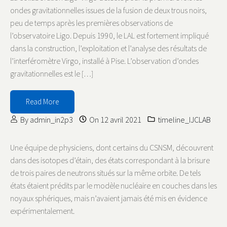
ondes gravitationnelles issues de la fusion de deux trous noirs,
peu de temps après les premières observations de
l’observatoire Ligo. Depuis 1990, le LAL est fortement impliqué
dans la construction, l’exploitation et l’analyse des résultats de
l’interféromètre Virgo, installé à Pise. L’observation d’ondes
gravitationnelles est le […]
Read More
By
admin_in2p3
On
12 avril 2021
timeline_IJCLAB
Une équipe de physiciens, dont certains du CSNSM, découvrent
dans des isotopes d’étain, des états correspondant à la brisure
de trois paires de neutrons situés sur la même orbite. De tels
états étaient prédits par le modèle nucléaire en couches dans les
noyaux sphériques, mais n’avaient jamais été mis en évidence
expérimentalement.