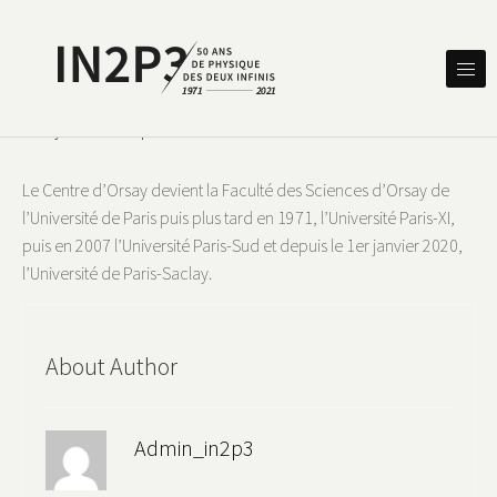
Skip to content
DES DEUX INFINIS
IN2P3 50 ANS DE PHYSIQUE
By
admin_in2p3
On
12 avril 2021
timeline_IJCLAB
Le Centre d’Orsay devient la Faculté des Sciences d’Orsay de
l’Université de Paris puis plus tard en 1971, l’Université Paris-XI,
puis en 2007 l’Université Paris-Sud et depuis le 1er janvier 2020,
l’Université de Paris-Saclay.
About Author
Admin_in2p3