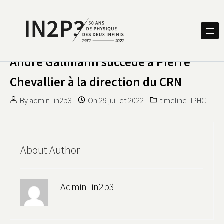
Skip to content
DES DEUX INFINIS
IN2P3 50 ANS DE PHYSIQUE
André Gallmann succède à Pierre
Chevallier à la direction du CRN
By
admin_in2p3
On
29 juillet 2022
timeline_IPHC
About Author
Admin_in2p3