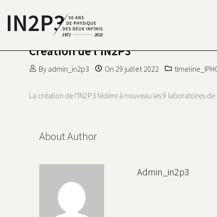
Skip to content
Création de l’IN2P3
S DEUX INFINIS
N2P3 50 ANS DE PHYSIQUE
By
admin_in2p3
On
29 juillet 2022
timeline_IPH
La création de l’IN2P3 fédère à nouveau les 9 laboratoires d
About Author
Admin_in2p3