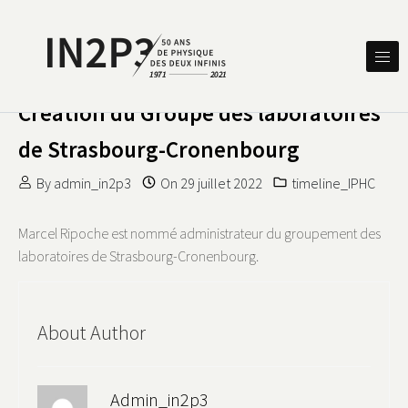
Skip to content
DES DEUX INFINIS
IN2P3 50 ANS DE PHYSIQUE
Création du Groupe des laboratoires
de Strasbourg-Cronenbourg
By
admin_in2p3
On
29 juillet 2022
timeline_IPHC
Marcel Ripoche est nommé administrateur du groupement des
laboratoires de Strasbourg-Cronenbourg.
About Author
Admin_in2p3