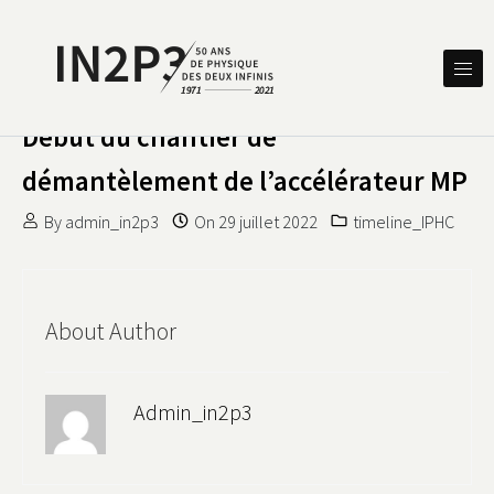
Skip to content
DES DEUX INFINIS
IN2P3 50 ANS DE PHYSIQUE
Début du chantier de
démantèlement de l’accélérateur MP
By
admin_in2p3
On
29 juillet 2022
timeline_IPHC
About Author
Admin_in2p3