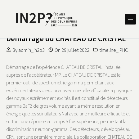
Skip to content
DES DEUX INFINIS
IN2P3 50 ANS DE PHYSIQUE
Démarrage du CHATEAU DE CRISTAL
By
admin_in2p3
On
29 juillet 2022
timeline_IPHC
Démarrage de l’expérience CHATEAU DE CRISTAL, installée
auprès de l’accélérateur MP. Le CHATEAU DE CRISTAL est le
premier outil de spectrométrie gamma permettant aux
expérimentateurs d’explorer avec une telle efficacité la physique
des noyaux extrêmement excités. Il est constitué de détecteurs
gamma BaF2 de gros volume ayant la même résolution en
énergie que les scintillateurs NaI avec une meilleure efficacité et
surtout une réponse en temps 5 fois supérieure, permettant la
discrimination neutron-gamma. Ces détecteurs, développés au
CRN, sont une première mondiale. La collaboration CHATEAU DE