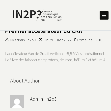
Skip to content
DES DEUX INFINIS
IN2P3 50 ANS DE PHYSIQUE
Premier accélérateur du CRN
By
admin_in2p3
On
29 juillet 2022
timeline_IPHC
L’accélérateur Van de Graaff vertical de 5,5 MV est opérationnel.
Il délivre des faisceaux de protons, deutons, hélium 3 et hélium 4.
About Author
Admin_in2p3